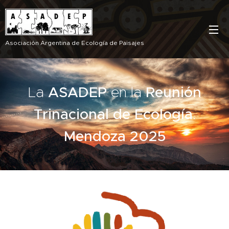
Asociación Argentina de Ecología de Paisajes
La
ASADEP
en la
Reunión
Trinacional de Ecología
.
Mendoza 2025