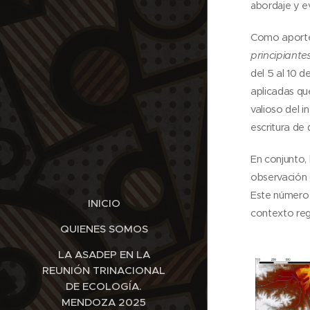
abordaje y e
Como aporte 
principiante
del 5 al 10 
aplicadas qu
valioso del 
escritura de 
En conjunto,
observación 
Este número i
INICIO
contexto reg
QUIENES SOMOS
LA ASADEP EN LA
REUNIÓN TRINACIONAL
DE ECOLOGÍA.
MENDOZA 2025