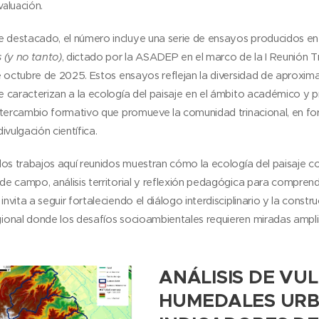
valuación.
destacado, el número incluye una serie de ensayos producidos en 
s (y no tanto)
, dictado por la ASADEP en el marco de la I Reunión T
de octubre de 2025. Estos ensayos reflejan la diversidad de aproxi
e caracterizan a la ecología del paisaje en el ámbito académico y p
intercambio formativo que promueve la comunidad trinacional, en fo
divulgación científica.
 los trabajos aquí reunidos muestran cómo la ecología del paisaje c
de campo, análisis territorial y reflexión pedagógica para comprend
nvita a seguir fortaleciendo el diálogo interdisciplinario y la const
ional donde los desafíos socioambientales requieren miradas ampli
ANÁLISIS DE VU
HUMEDALES URB