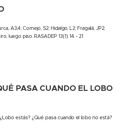
O
rca, A3,4; Cornejo, S2; Hidalgo, L2; Fragalá, JP2;
iro, luego piso. RASADEP 13(1) 14 - 21
QUÉ PASA CUANDO EL LOBO
 ¿Lobo estás? ¿Qué pasa cuando el lobo no está?