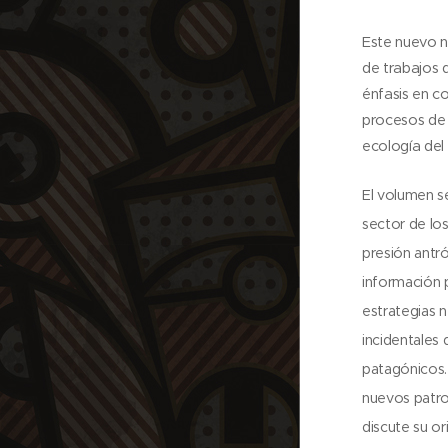
Este nuevo
de trabajos 
énfasis en c
procesos de 
ecología del 
El volumen s
sector de lo
presión antró
información p
estrategias n
incidentales 
patagónicos.
nuevos patro
discute su or