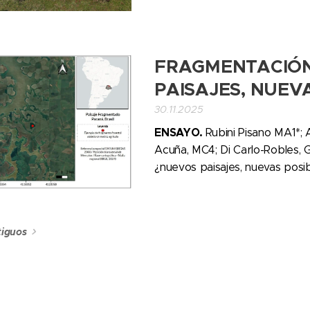
FRAGMENTACIÓN
PAISAJES, NUEVA
30.11.2025
ENSAYO.
Rubini Pisano MA1*
Acuña, MC4; Di Carlo-Robles, 
¿nuevos paisajes, nuevas posi
tiguos