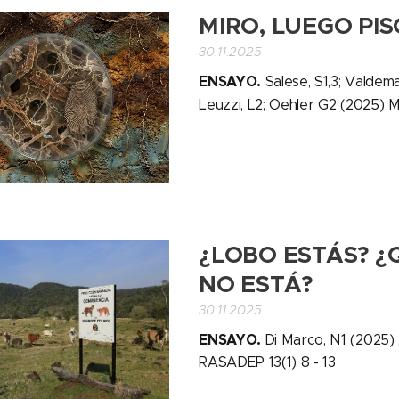
MIRO, LUEGO PIS
30.11.2025
ENSAYO.
Salese, S1,3; Valdema
Leuzzi, L2; Oehler G2 (2025) M
¿LOBO ESTÁS? ¿
NO ESTÁ?
30.11.2025
ENSAYO.
Di Marco, N1 (2025)
RASADEP 13(1) 8 - 13