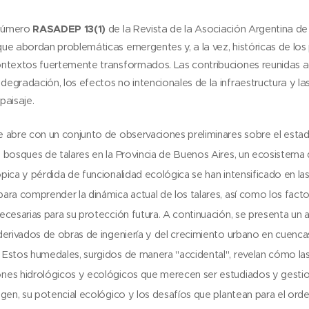
RASADEP 13(1)
 número
de la Revista de la Asociación Argentina de
que abordan problemáticas emergentes y, a la vez, históricas de los 
ontextos fuertemente transformados. Las contribuciones reunidas a
degradación, los efectos no intencionales de la infraestructura y l
paisaje.
e abre con un conjunto de observaciones preliminares sobre el est
s bosques de talares en la Provincia de Buenos Aires, un ecosistem
pica y pérdida de funcionalidad ecológica se han intensificado en la
ara comprender la dinámica actual de los talares, así como los factor
ecesarias para su protección futura.
A continuación, se presenta un 
derivados de obras de ingeniería y del crecimiento urbano en cuencas
 Estos humedales, surgidos de manera "accidental", revelan cómo l
nes hidrológicos y ecológicos que merecen ser estudiados y gestiona
igen, su potencial ecológico y los desafíos que plantean para el ord